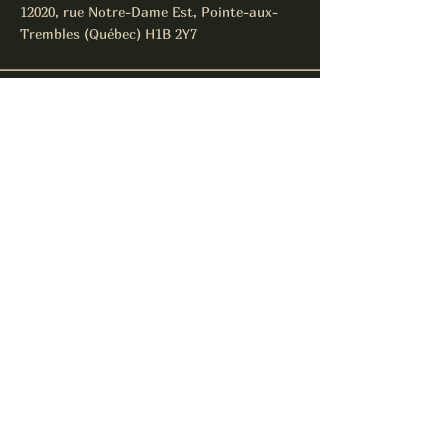
12020, rue Notre-Dame Est, Pointe-aux-
Trembles (Québec) H1B 2Y7
Abonnez-vous pour être informé de
nos événements spéciaux.
E-mail
*
Oui, abonnez-moi à votre 
infolettre.
*
S'abonner
© 2026 par Lobeva Propulsé et
sécurisé par Wix